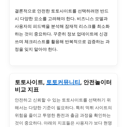
결론적으로 안전한 토토사이트를 선택하려면 반드
시 다양한 요소를 고려해야 한다. 비즈니스 모델과
사용자의 피드백을 분석해 잠재적 리스크를 최소화
하는 것이 중요하다. 꾸준히 정보 업데이트에 신경
쓰며 체크리스트를 활용해 반복적으로 검증하는 과
정을 잊지 말아야 한다.
토토사이트,
토토커뮤니티
, 안전놀이터
비교 지표
안전하고 신뢰할 수 있는 토토사이트를 선택하기 위
해서는 다양한 기준이 필요하다. 특히 먹튀 사이트의
위험을 줄이고 투명한 환전과 출금 과정을 확인하는
것이 중요하다. 아래의 지표들은 사용자가 보다 현명