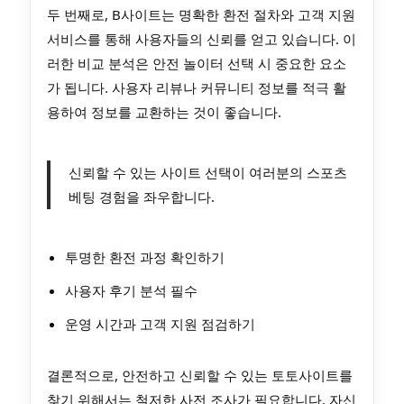
두 번째로, B사이트는 명확한 환전 절차와 고객 지원
서비스를 통해 사용자들의 신뢰를 얻고 있습니다. 이
러한 비교 분석은 안전 놀이터 선택 시 중요한 요소
가 됩니다. 사용자 리뷰나 커뮤니티 정보를 적극 활
용하여 정보를 교환하는 것이 좋습니다.
신뢰할 수 있는 사이트 선택이 여러분의 스포츠
베팅 경험을 좌우합니다.
투명한 환전 과정 확인하기
사용자 후기 분석 필수
운영 시간과 고객 지원 점검하기
결론적으로, 안전하고 신뢰할 수 있는 토토사이트를
찾기 위해서는 철저한 사전 조사가 필요합니다. 자신