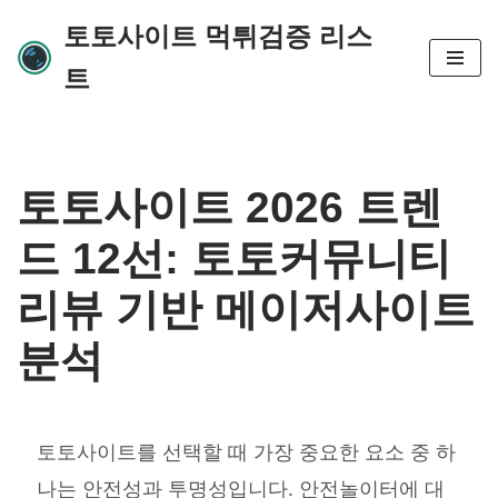
토토사이트 먹튀검증 리스
콘
트
텐
츠
로
건
너
토토사이트 2026 트렌
뛰
드 12선: 토토커뮤니티
기
리뷰 기반 메이저사이트
분석
토토사이트를 선택할 때 가장 중요한 요소 중 하
나는 안전성과 투명성입니다. 안전놀이터에 대