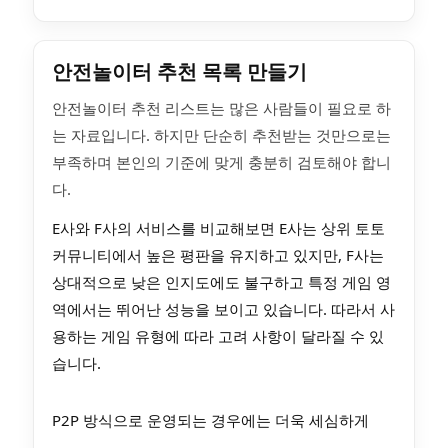
안전놀이터 추천 목록 만들기
안전놀이터 추천 리스트는 많은 사람들이 필요로 하
는 자료입니다. 하지만 단순히 추천받는 것만으로는
부족하며 본인의 기준에 맞게 충분히 검토해야 합니
다.
E사와 F사의 서비스를 비교해보면 E사는 상위 토토
커뮤니티에서 높은 평판을 유지하고 있지만, F사는
상대적으로 낮은 인지도에도 불구하고 특정 게임 영
역에서는 뛰어난 성능을 보이고 있습니다. 따라서 사
용하는 게임 유형에 따라 고려 사항이 달라질 수 있
습니다.
P2P 방식으로 운영되는 경우에는 더욱 세심하게