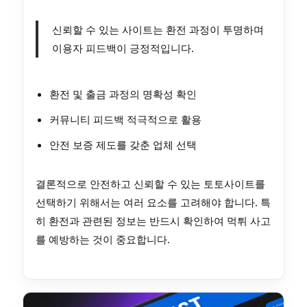
신뢰할 수 있는 사이트는 환전 과정이 투명하며
이용자 피드백이 긍정적입니다.
환전 및 출금 과정의 명확성 확인
커뮤니티 피드백 적극적으로 활용
안전 보증 제도를 갖춘 업체 선택
결론적으로 안전하고 신뢰할 수 있는 토토사이트를
선택하기 위해서는 여러 요소를 고려해야 합니다. 특
히 환전과 관련된 정보는 반드시 확인하여 먹튀 사고
를 예방하는 것이 중요합니다.