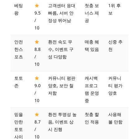
베팅
고객센터 응대
첫충 보
1위 후
왕
9.5
빠름, 서버 안
너스 제
보
/
정성 뛰어남
공
10
안전
환전 속도 우
매충 혜
신중 추
한스
8.8
수, 이벤트 구
택 있음
천
포츠
/
성 다양함
10
토토
커뮤니티 평판
캐시백
커뮤니
존
9.0
양호, 보안 철
프로그
티 평가
/
저함
램 운영
양호
10
중
믿을
환전 투명성 높
첫충 할
사용해
만한
8.7
음, 이벤트 상
인 적용
볼 만함
토토
/
시 진행
사이
10