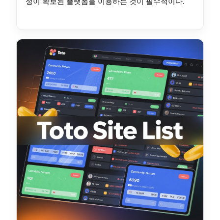
성이 확보된 플랫폼을 이용하는 것이 필수적이다.