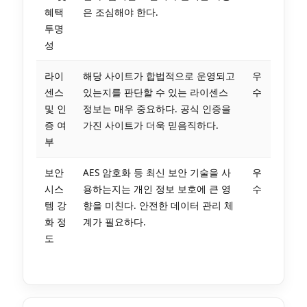
혜택
은 조심해야 한다.
투명
성
라이
해당 사이트가 합법적으로 운영되고
우
센스
있는지를 판단할 수 있는 라이센스
수
및 인
정보는 매우 중요하다. 공식 인증을
증 여
가진 사이트가 더욱 믿음직하다.
부
보안
AES 암호화 등 최신 보안 기술을 사
우
시스
용하는지는 개인 정보 보호에 큰 영
수
템 강
향을 미친다. 안전한 데이터 관리 체
화 정
계가 필요하다.
도