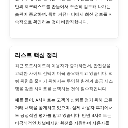
만의 체크리스트를 만들어서 꾸준히 검토해 나가는
습관이 중요하며, 특히 커뮤니티에서 최신 정보를 지
속적으로 확인하는 것이 바람직합니다.
리스트 핵심 정리
최근 토토사이트의 이용자가 증가하면서, 안전성을
고려한 사이트 선택이 더욱 중요해지고 있습니다. 먹
튀 위험을 줄이기 위해서는 투명한 환전과 출금 시스
템을 갖춘 사이트를 선택하는 것이 필수적입니다.
예를 들어, A사이트는 고객의 신뢰를 얻기 위해 모든
거래 내역을 공개하고 있으며, 실제 사용자 후기에서
도 긍정적인 평가를 받고 있습니다. 반면 B사이트는
비공식적인 채널에서만 환전을 지원하여 사용자들