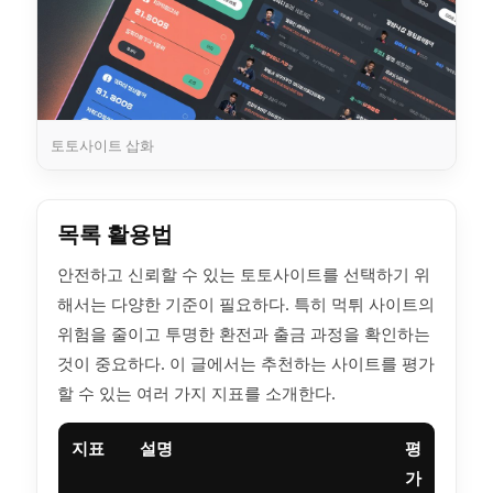
토토사이트 삽화
목록 활용법
안전하고 신뢰할 수 있는 토토사이트를 선택하기 위
해서는 다양한 기준이 필요하다. 특히 먹튀 사이트의
위험을 줄이고 투명한 환전과 출금 과정을 확인하는
것이 중요하다. 이 글에서는 추천하는 사이트를 평가
할 수 있는 여러 가지 지표를 소개한다.
지표
설명
평
가